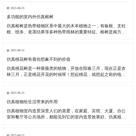
2021-06-21
多功能的室内外仿真榕树
仿真榕树​是热带植物区系中最大的木本植物之一，有板根、支柱
根、绞杀、老茎结果等多种热带雨林的重要特征。榕树是南方的
一种树种，仿真榕树的制作源于真的榕树，因为榕树具有奇特树
形，树冠又极其优美，枝繁叶茂，另外榕树的气根更使得榕树多
姿优美，所以深受大众的喜爱，所以仿真榕树就出现了。仿真榕
2021-06-21
树是仿真树界最早
仿真桃花树有着你想象不到的价值
仿真桃花树是一种蔷薇类的植物，开放在阳春三月，现在正是农
林三月，正是桃花开花的时候呀！想起桃花，就想起之前的电视
剧《三生三世十里桃花》里面的桃花林，想起里面的剧情，想起
桃花飘落的画面，很是优美，人在桃花林下，不知不觉就沦陷在
唯美的画面里。因为地区、地域、气温和气候的问题，导致某些
2021-06-21
植物不能在本土进行
仿真植物给生活带来的作用
仿真植物室内造景深受人们的喜爱，在家庭、宾馆、大厦、办公
室和餐厅等公共场所，都能见到它的室内造景效果好。仿真植物
可以消除视觉疲劳令眼睛更明亮，室内仿真植物景观除了色彩丰
富，还有形状各异的外形。现在多以仿真植物装饰打造的空间经
常的见到，如机场、餐厅、办公室等，如今越来越多的人选择使
2021-06-21