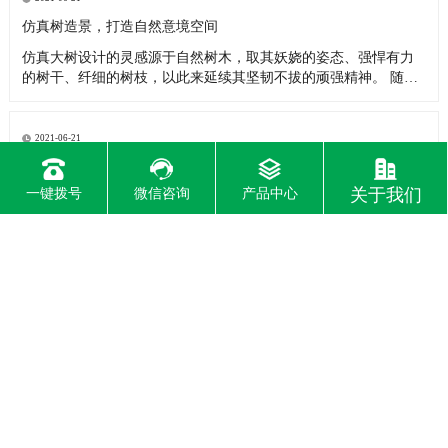
用仿真植物来创新打
仿真树造景，打造自然意境空间
仿真大树设计的灵感源于自然树木，取其妖娆的姿态、强悍有力
的树干、纤细的树枝，以此来延续其坚韧不拔的顽强精神。 随着
仿真树行业的技术不断的完善、不断的进步、不断的更新，仿真
树景观已经成为城市景观重要的一部分。 仿真树因为具备绿色、
低碳、环保的特性，而且拥有着可重塑性的特色，受到了无数市
2021-06-21
民的青睐。现代
仿真海藻树有着独特、鲜明的艺术风格
关于我们
一键拨号
微信咨询
产品中心
仿真海藻树原产于非洲北部和亚洲西部，广植于热带、亚热带区
域，十分适合沿海区域栽培，简单成长、耐枯燥，具有防风固
沙、消除噪声、吸尘等多种功用，是优秀的景象树和美化。既然
海藻树这么优秀的话，那就不能只在局限的地方观赏呀，要把海
藻树推向各地，受地区影响的可以用仿真海藻树来替代真的海藻
2021-06-21
树。仿真海藻树是工程
仿真樱花树在生活中的作用
仿真大树行业的发展，仿真樱花树作为仿真产品之一，备受人们
的喜爱。仿真樱花树的树枝和叶子是由真树枝以及仿真樱花布料
材质制作而成的。樱花树的叶子材质很好，并且与树枝紧密结合
以防掉落，使用时间长久。樱花树的真树枝经过加工处理，有防
虫、防潮、防腐的效果。仿真樱花树具有较强的装饰效果，许多
旅游景点都喜爱用它