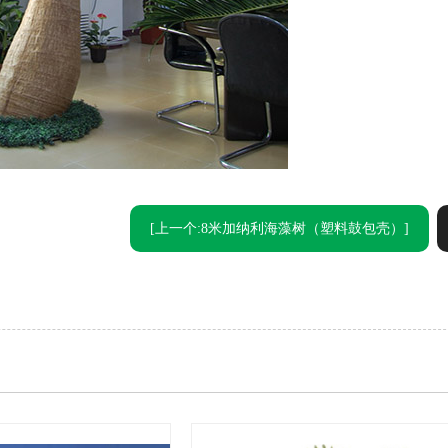
[上一个:8米加纳利海藻树（塑料鼓包壳）]