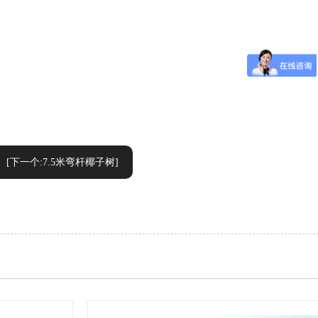
[下一个:7.5米弯杆椰子树]