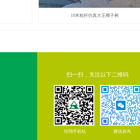
10米粗杆仿真大王椰子树
扫一扫，关注以下二维码
恒翔手机站 微信咨询