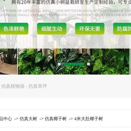
-
仿真植物墙
-
仿真草坪
->
->
->
品中心
仿真大树
仿真椰子树
4米大肚椰子树