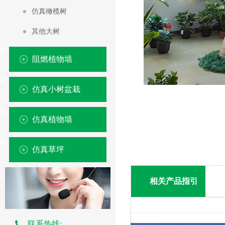
仿真橄榄树
其他大树
[
]
阻燃植物墙
[
]
仿真小树盆栽
[
]
仿真琴叶榕
仿真植物墙
仿真橄榄树
[
]
室内植物墙
仿真草坪
仿真葵树
户外UV植物墙
仿真芭蕉树
户外抗UV草皮
相关产品指引
仿真旅人蕉
运动休闲草坪
仿真美人蕉
普通米兰系列
联系热线: