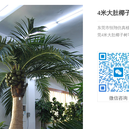
4米大肚椰
东莞市恒翔仿真植
莞4米大肚椰子树等,
微信咨询