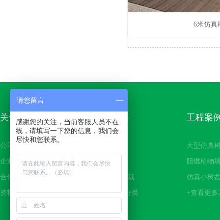
仿真橘子树
仿真玫瑰花树
6米仿真
仿真金钱树
仿真松柏
仿真洒金榕（变色木）
请您留言
仿真小枫树
关于恒翔
产品中心
工程案
仿真天堂鸟
感谢您的关注，当前客服人员不在
线，请填写一下您的信息，我们会
尽快和您联系。
仿真豆瓣树
公司简介
仿真大树
大型仿真
仿真龟背
企业形象
阻燃植物墙
阻燃植物
合作客户
仿真小树盆栽
仿真小树
仿真热带树
资料下载
+查看更多分类
+查看更多