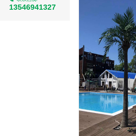
仿真槟榔树
13546941327
仿真小榕树
仿真巴西小铁树
仿真豆花树
仿真樱花小树
仿真桃花小树
仿真虎皮兰
仿真喜林芋
仿真竹子
仿真发财树
仿真柠檬树