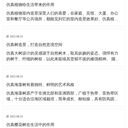
植物不能在本土进行
仿真植物给生活带来的作用
仿真植物室内造景深受人们的喜爱，在家庭、宾馆、大厦、办公
室和餐厅等公共场所，都能见到它的室内造景效果好。仿真植物
可以消除视觉疲劳令眼睛更明亮，室内仿真植物景观除了色彩丰
富，还有形状各异的外形。现在多以仿真植物装饰打造的空间经
常的见到，如机场、餐厅、办公室等，如今越来越多的人选择使
2021-06-21
用仿真植物来创新打
仿真树造景，打造自然意境空间
仿真大树设计的灵感源于自然树木，取其妖娆的姿态、强悍有力
的树干、纤细的树枝，以此来延续其坚韧不拔的顽强精神。 随着
仿真树行业的技术不断的完善、不断的进步、不断的更新，仿真
树景观已经成为城市景观重要的一部分。 仿真树因为具备绿色、
低碳、环保的特性，而且拥有着可重塑性的特色，受到了无数市
2021-06-21
民的青睐。现代
仿真海藻树有着独特、鲜明的艺术风格
仿真海藻树原产于非洲北部和亚洲西部，广植于热带、亚热带区
域，十分适合沿海区域栽培，简单成长、耐枯燥，具有防风固
沙、消除噪声、吸尘等多种功用，是优秀的景象树和美化。既然
海藻树这么优秀的话，那就不能只在局限的地方观赏呀，要把海
藻树推向各地，受地区影响的可以用仿真海藻树来替代真的海藻
2021-06-21
树。仿真海藻树是工程
仿真樱花树在生活中的作用