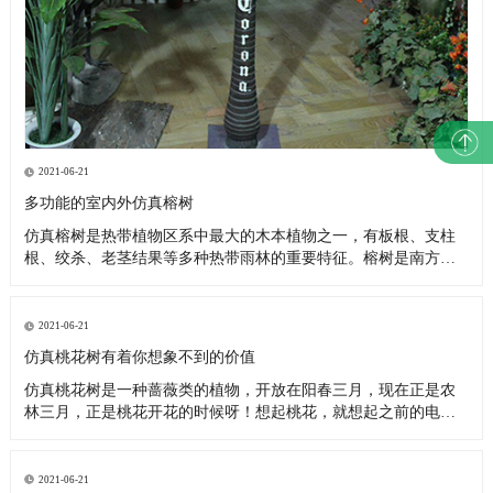
2021-06-21
多功能的室内外仿真榕树
仿真榕树​是热带植物区系中最大的木本植物之一，有板根、支柱
根、绞杀、老茎结果等多种热带雨林的重要特征。榕树是南方的
一种树种，仿真榕树的制作源于真的榕树，因为榕树具有奇特树
形，树冠又极其优美，枝繁叶茂，另外榕树的气根更使得榕树多
姿优美，所以深受大众的喜爱，所以仿真榕树就出现了。仿真榕
2021-06-21
树是仿真树界最早
仿真桃花树有着你想象不到的价值
仿真桃花树是一种蔷薇类的植物，开放在阳春三月，现在正是农
林三月，正是桃花开花的时候呀！想起桃花，就想起之前的电视
剧《三生三世十里桃花》里面的桃花林，想起里面的剧情，想起
桃花飘落的画面，很是优美，人在桃花林下，不知不觉就沦陷在
唯美的画面里。因为地区、地域、气温和气候的问题，导致某些
2021-06-21